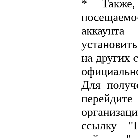
* Также,
посеща
аккаунт
установит
на других 
официально
Для получ
перейд
организа
ссылку "