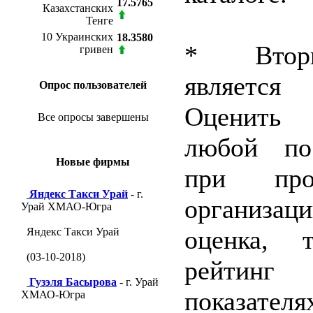
17.5765
Казахстанских
Тенге
10 Украинских
18.3580
* Вторы
гривен
являетс
Опрос пользователей
Оценить
Все опросы завершены
любой пос
Новые фирмы
при про
Яндекс Такси Урай
- г.
организ
Урай ХМАО-Югра
оценка,
Яндекс Такси Урай
(03-10-2018)
рейтинг
Гузэля Басырова
- г. Урай
показат
ХМАО-Югра