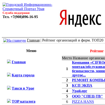
Служба поддержки:
Тел. +7(908)896-16-95
Главная
| Рейтинг организаций и фирм. ТОП20
Меню
Рейтинг
Место
Название организа
Главная
Компания «CIFROm
монтаж/обслужива
1
безопасности, мин
Карта города
другое...
2
РЕМОНТ КОМПЬ
3
КСП ЭКПА
Такси в Урае
4
Урай.орг
5
ООО "СПЕЦ-ТВ"
TOP каталога
6
PIZZA HANS