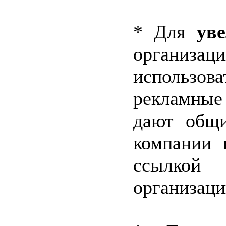
* Для
ув
организац
использо
рекламные
дают общи
компании 
ссылко
организаци