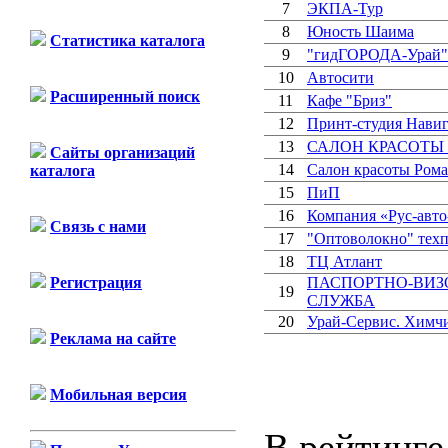
7
ЭКПА-Тур
8
Юность Шаима
Статистика каталога
9
"гидГОРОДА-Урай"
10
Автосити
Расширенный поиск
11
Кафе "Бриз"
12
Принт-студия Навиг
13
САЛОН КРАСОТЫ 
Сайты организаций
14
Салон красоты Ром
каталога
15
ПиП
16
Компания «Рус-авто
Связь с нами
17
"Оптоволокно" тех
18
ТЦ Атлант
Регистрация
ПАСПОРТНО-ВИЗ
19
СЛУЖБА
20
Урай-Сервис. Химч
Реклама на сайте
Мобильная версия
В рейтинге