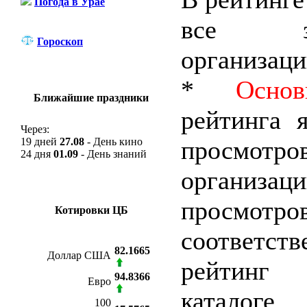
Погода в Урае
все зар
Гороскоп
организаци
*
Осно
Ближайшие праздники
рейтинга я
Через:
19 дней
27.08
- День кино
просмо
24 дня
01.09
- День знаний
организа
просм
Котировки ЦБ
соответ
82.1665
Доллар США
рейтинг
94.8366
Евро
каталоге.
100