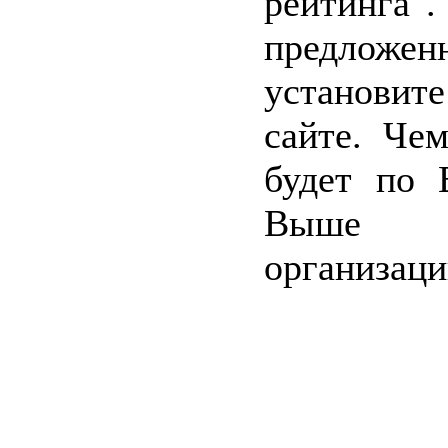
рейтинг
предложе
установи
сайте. Че
будет по 
Выше р
организаци