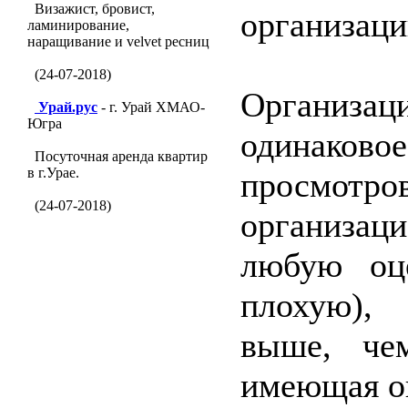
Визажист, бровист,
организаци
ламинирование,
наращивание и velvet ресниц
(24-07-2018)
Организ
Урай.рус
- г. Урай ХМАО-
Югра
одинако
Посуточная аренда квартир
в г.Урае.
просмо
(24-07-2018)
организа
любую оц
плохую), 
выше, чем
имеющая о