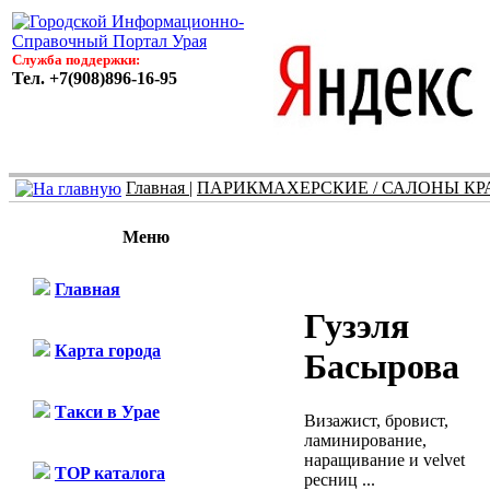
Служба поддержки:
Тел. +7(908)896-16-95
Главная
|
ПАРИКМАХЕРСКИЕ / САЛОНЫ КР
Меню
Главная
Гузэля
Карта города
Басырова
Такси в Урае
Визажист, бровист,
ламинирование,
наращивание и velvet
TOP каталога
ресниц ...